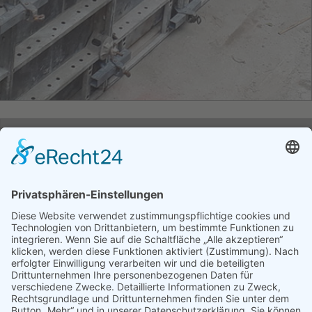
STW
Strassen-,Tief und
Wasserbau GmbH
OT Eliasbrunn Nr. 69
07368 Remptendorf
Thüringen
Tel.:
036651 666-0
Fax:
036651 666-66