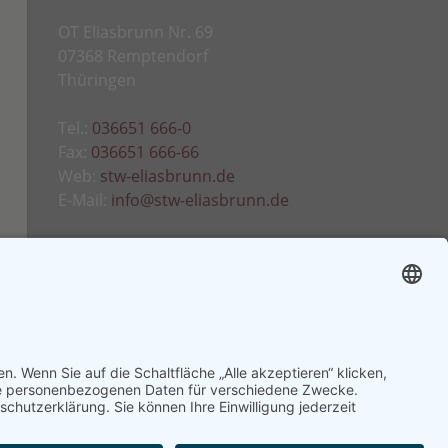
OT Eliasbrunn Nr. 69
07368 Remptendorf
Thüringen
Tel.:
036651 666-0
Fax:
036651 666-66
Web:
stw-eliasbrunn.de
E-Mail:
info@stw-eliasbrunn.de